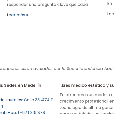
En
responder una pregunta clave que cada
Lee
Leer más »
 productos están avalados por la
Superintendencia Naci
s Sedes en Medellín
¿Eres médico estético y su
Te ofrecemos un modelo de
de Laureles: Calle 33 #74 E
crecimiento profesional, en
84
tecnología de última gener
atsApp: (+57) 316 878
para que brindes un servici