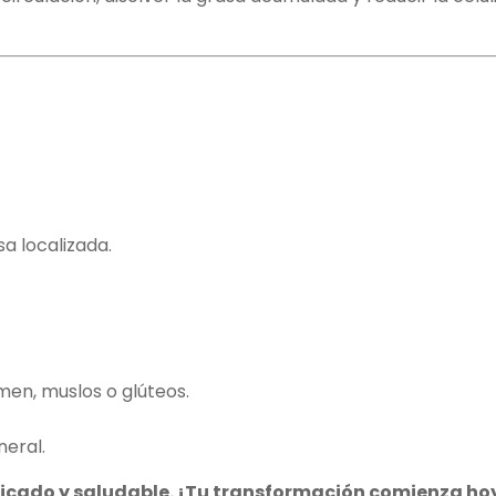
a localizada.
en, muslos o glúteos.
neral.
ficado y saludable. ¡Tu transformación comienza ho