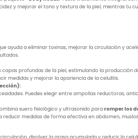
idez y mejorar el tono y textura de la piel, mientras tu c
que ayuda a eliminar toxinas, mejorar la circulación y ac
ultados.
capas profundas de la piel, estimulando la producción de
ir medidas y mejorar la apariencia de la celulitis.
ección):
ecesidades. Puedes elegir entre ampollas reductoras, antic
mbina suero fisiológico y ultrasonido para
romper los d
para reducir medidas de forma efectiva en abdomen, muslos
irculación, disolver la grasa acumulada y reducir la celul