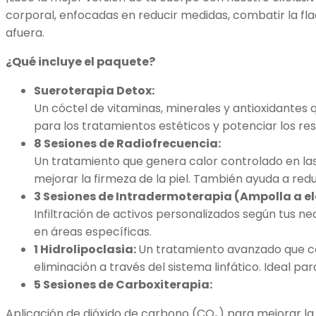
corporal, enfocadas en reducir medidas, combatir la flac
afuera.
¿Qué incluye el paquete?
Sueroterapia Detox:
Un cóctel de vitaminas, minerales y antioxidantes 
para los tratamientos estéticos y potenciar los res
8 Sesiones de Radiofrecuencia:
Un tratamiento que genera calor controlado en las 
mejorar la firmeza de la piel. También ayuda a reduc
3 Sesiones de Intradermoterapia (Ampolla a el
Infiltración de activos personalizados según tus n
en áreas específicas.
1 Hidrolipoclasia:
Un tratamiento avanzado que co
eliminación a través del sistema linfático. Ideal 
5 Sesiones de Carboxiterapia:
Aplicación de dióxido de carbono (CO₂) para mejorar la c