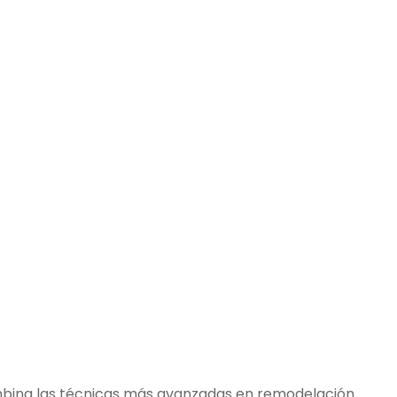
ombina las técnicas más avanzadas en remodelación