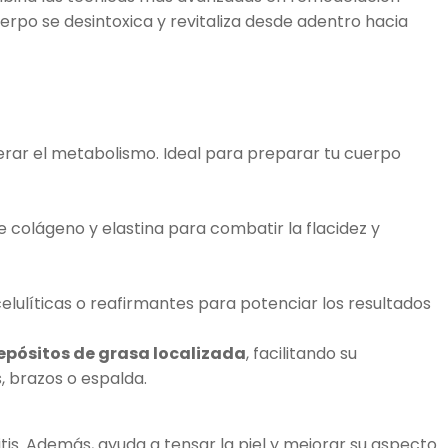
uerpo se desintoxica y revitaliza desde adentro hacia
elerar el metabolismo. Ideal para preparar tu cuerpo
 colágeno y elastina para combatir la flacidez y
elulíticas o reafirmantes para potenciar los resultados
epósitos de grasa localizada
, facilitando su
, brazos o espalda.
itis. Además, ayuda a tensar la piel y mejorar su aspecto