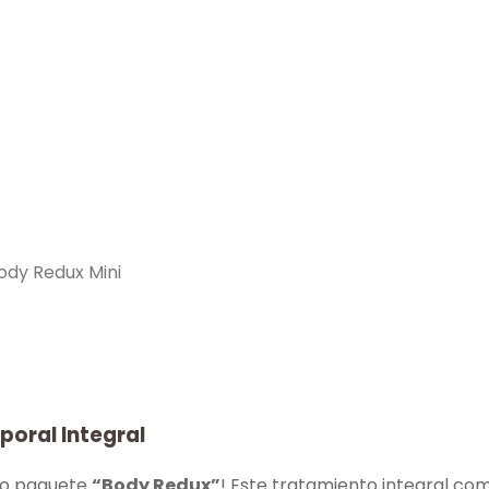
ody Redux Mini
oral Integral
ivo paquete
“Body Redux”
! Este tratamiento integral c