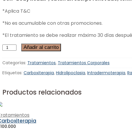
*Aplica T&C
*No es acumulable con otras promociones.
*El tratamiento se debe realizar máximo 30 días despué
Body
Añadir al carrito
Redux
Mini
Categorías:
Tratamientos
,
Tratamientos Corporales
cantidad
Etiquetas:
Carboxiterapia
,
Hidrolipoclasia
,
Intradermoterapia
,
Ra
Productos relacionados
Tratamientos
Carboxiterapia
$
100.000